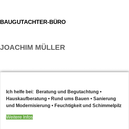
Seit über 10 Jahren Ihr Partner bei Bauproblemen.
BAUGUTACHTER-BÜRO
JOACHIM MÜLLER
Ihr Spezialist für bauen in Holzständer und / oder in
massiver Bauweise.
Seit über 10 Jahren Ihr Partner bei Bauproblemen.
Ich helfe bei: Beratung und Begutachtung •
Hauskaufberatung • Rund ums Bauen • Sanierung
und Modernisierung • Feuchtigkeit und Schimmelpilz
Weitere Infos