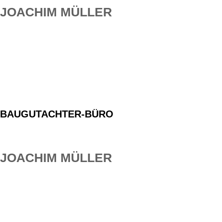
JOACHIM MÜLLER
Ihr Spezialist für bauen in Holzständer und / oder in
massiver Bauweise.
Seit über 10 Jahren Ihr Partner bei Bauproblemen.
BAUGUTACHTER-BÜRO
JOACHIM MÜLLER
Ihr Spezialist für bauen in Holzständer und / oder in
massiver Bauweise.